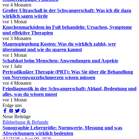
vor 4 Monaten
Großer Ultraschall in der Schwangerschaft: Was ich dir dazu
wirklich sagen würde
vor 1 Monat
Knochenmarködem im Fuß behandeln: Ursachen, Symptome
und effektive Therapien
vor 3 Monaten
Magenspiegelung Kosten: Was du wirklich zahlst, wer
übernimmt und wie du sparen kannst
vor 1 Monat
Schafskot beim Menschen: Anwendungen und Aspekte
vor 1 Jahr
Periradikuläre Therapie (PRT): Was Sie über die Behandlung
von Nervenwurzelschmerzen wissen müssen
vor 4 Monaten
Feindiagnostik in der Schwangerschaft: Ablauf, Bedeutung und
alles, was du wissen musst
vor 1 Monat
Folge uns
Neue Beiträge
Bildgebung & Befunde
Sonographie Lebergröße: Normwerte, Messung und was
Abweichungen wirklich bedeuten
AUTOR • Aug 09, 2026