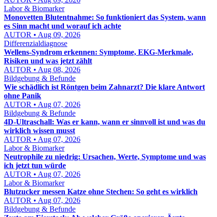
Labor & Biomarker
Monovetten Blutentnahme: So funktioniert das System, wann
es Sinn macht und worauf ich achte
AUTOR • Aug 09, 2026
Differenzialdiagnose
Wellens-Syndrom erkennen: Symptome, EKG-Merkmale,
Risiken und was jetzt zählt
AUTOR • Aug 08, 2026
Bildgebung & Befunde
Wie schädlich ist Röntgen beim Zahnarzt? Die klare Antwort
ohne Panik
AUTOR • Aug 07, 2026
Bildgebung & Befunde
4D-Ultraschall: Was er kann, wann er sinnvoll ist und was du
wirklich wissen musst
AUTOR • Aug 07, 2026
Labor & Biomarker
Neutrophile zu niedrig: Ursachen, Werte, Symptome und was
ich jetzt tun würde
AUTOR • Aug 07, 2026
Labor & Biomarker
Blutzucker messen Katze ohne Stechen: So geht es wirklich
AUTOR • Aug 07, 2026
Bildgebung & Befunde