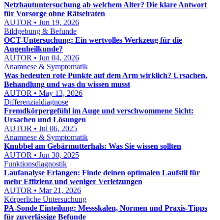
Netzhautuntersuchung ab welchem Alter? Die klare Antwort
für Vorsorge ohne Rätselraten
AUTOR • Jun 19, 2026
Bildgebung & Befunde
OCT-Untersuchung: Ein wertvolles Werkzeug für die
Augenheilkunde?
AUTOR • Jun 04, 2026
Anamnese & Symptomatik
Was bedeuten rote Punkte auf dem Arm wirklich? Ursachen,
Behandlung und was du wissen musst
AUTOR • May 13, 2026
Differenzialdiagnose
Fremdkörpergefühl im Auge und verschwommene Sicht:
Ursachen und Lösungen
AUTOR • Jul 06, 2025
Anamnese & Symptomatik
Knubbel am Gebärmutterhals: Was Sie wissen sollten
AUTOR • Jun 30, 2025
Funktionsdiagnostik
Laufanalyse Erlangen: Finde deinen optimalen Laufstil für
mehr Effizienz und weniger Verletzungen
AUTOR • Mar 21, 2026
Körperliche Untersuchung
PA‑Sonde Einteilung: Messskalen, Normen und Praxis‑Tipps
für zuverlässige Befunde