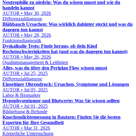
Neutrophilie zu niedrig: Was du wissen musst und wie du
handeln kannst
AUTOR • May 30, 2026
Differenzialdiagnose
Blähbauch Ursachen: Was wirklich dahinter steckt und was du
dagegen tun kannst
AUTOR • May 28, 2026
Funktionsdiagnostik
Dyskalkulie Tests: Finde heraus, ob dein Kind
Rechenschwierigkeiten hat (und was du dagegen tun kannst)
AUTOR • May 26, 2026
Qualitätsmanagement & Leitlinien
Alles, was du über den Periplan Flow wissen musst
AUTOR • Jul 25, 2025
Differenzialdiagnose
Einseitiger Ohrendruck: Ursachen, Symptome und Lösungen
AUTOR • Jul 05, 2025
Labor & Biomarker
Hypophysentumor und Blutwerte: Was Sie wissen sollten
AUTOR • Jul 01, 2025
Bildgebung & Befunde
Knochendichtemessung in Bautzen: Finden Sie die besten
Experten für Ihre Gesundheit
AUTOR • Mar 31, 2026
Körperliche Untersuchung