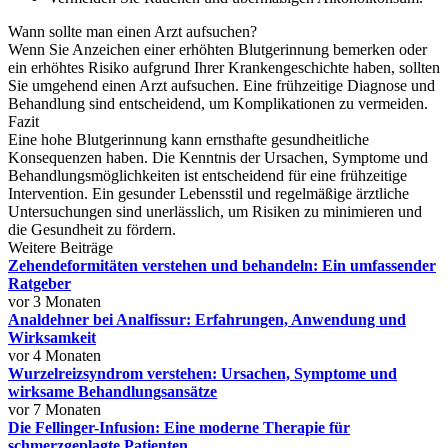
Wann sollte man einen Arzt aufsuchen?
Wenn Sie Anzeichen einer erhöhten Blutgerinnung bemerken oder
ein erhöhtes Risiko aufgrund Ihrer Krankengeschichte haben, sollten
Sie umgehend einen Arzt aufsuchen. Eine frühzeitige Diagnose und
Behandlung sind entscheidend, um Komplikationen zu vermeiden.
Fazit
Eine hohe Blutgerinnung kann ernsthafte gesundheitliche
Konsequenzen haben. Die Kenntnis der Ursachen, Symptome und
Behandlungsmöglichkeiten ist entscheidend für eine frühzeitige
Intervention. Ein gesunder Lebensstil und regelmäßige ärztliche
Untersuchungen sind unerlässlich, um Risiken zu minimieren und
die Gesundheit zu fördern.
Weitere Beiträge
Zehendeformitäten verstehen und behandeln: Ein umfassender
Ratgeber
vor 3 Monaten
Analdehner bei Analfissur: Erfahrungen, Anwendung und
Wirksamkeit
vor 4 Monaten
Wurzelreizsyndrom verstehen: Ursachen, Symptome und
wirksame Behandlungsansätze
vor 7 Monaten
Die Fellinger-Infusion: Eine moderne Therapie für
schmerzgeplagte Patienten