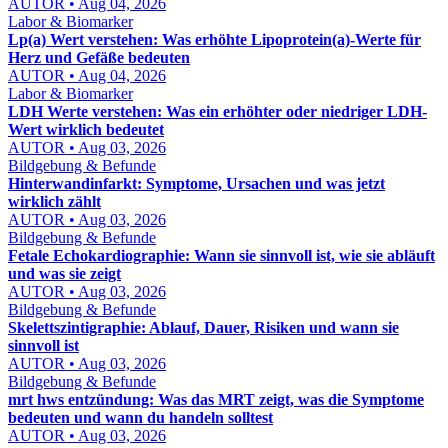
AUTOR • Aug 04, 2026
Labor & Biomarker
Lp(a) Wert verstehen: Was erhöhte Lipoprotein(a)-Werte für
Herz und Gefäße bedeuten
AUTOR • Aug 04, 2026
Labor & Biomarker
LDH Werte verstehen: Was ein erhöhter oder niedriger LDH-
Wert wirklich bedeutet
AUTOR • Aug 03, 2026
Bildgebung & Befunde
Hinterwandinfarkt: Symptome, Ursachen und was jetzt
wirklich zählt
AUTOR • Aug 03, 2026
Bildgebung & Befunde
Fetale Echokardiographie: Wann sie sinnvoll ist, wie sie abläuft
und was sie zeigt
AUTOR • Aug 03, 2026
Bildgebung & Befunde
Skelettszintigraphie: Ablauf, Dauer, Risiken und wann sie
sinnvoll ist
AUTOR • Aug 03, 2026
Bildgebung & Befunde
mrt hws entzündung: Was das MRT zeigt, was die Symptome
bedeuten und wann du handeln solltest
AUTOR • Aug 03, 2026