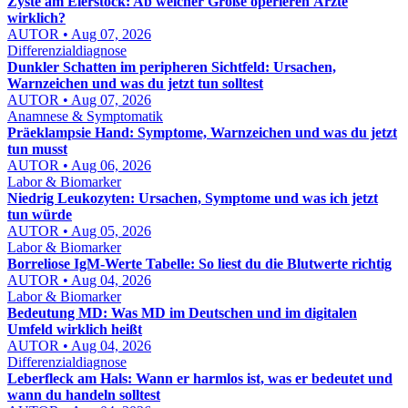
Zyste am Eierstock: Ab welcher Größe operieren Ärzte
wirklich?
AUTOR • Aug 07, 2026
Differenzialdiagnose
Dunkler Schatten im peripheren Sichtfeld: Ursachen,
Warnzeichen und was du jetzt tun solltest
AUTOR • Aug 07, 2026
Anamnese & Symptomatik
Präeklampsie Hand: Symptome, Warnzeichen und was du jetzt
tun musst
AUTOR • Aug 06, 2026
Labor & Biomarker
Niedrig Leukozyten: Ursachen, Symptome und was ich jetzt
tun würde
AUTOR • Aug 05, 2026
Labor & Biomarker
Borreliose IgM-Werte Tabelle: So liest du die Blutwerte richtig
AUTOR • Aug 04, 2026
Labor & Biomarker
Bedeutung MD: Was MD im Deutschen und im digitalen
Umfeld wirklich heißt
AUTOR • Aug 04, 2026
Differenzialdiagnose
Leberfleck am Hals: Wann er harmlos ist, was er bedeutet und
wann du handeln solltest