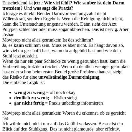
Entscheidend ist jetzt:
Wie viel fehlt?
Wie sauber ist dein Darm
trotzdem?
Und
was sagt die Praxis?
Ich sage es direkt: Bei der Darmvorbereitung zählt nicht
Willenskraft, sondern Ergebnis. Wenn die Reinigung nicht reicht,
kann die Untersuchung ungenau werden. Dann sieht der Arzt
Polypen schlechter oder muss sogar abbrechen. Das ist nervig. Aber
lösbar.
Moviprep nicht alles getrunken: Ist das schlimm?
Ja, es
kann
schlimm sein. Muss es aber nicht. Es hängt davon ab,
wie viel du geschafft hast, wann du aufgehört hast und wie dein
Stuhl jetzt aussieht.
Wenn du nur ein paar Schlucke zu wenig getrunken hast, kann die
Vorbereitung trotzdem reichen. Wenn du deutlich weniger getrunken
hast oder schon beim ersten Beutel große Probleme hattest, steigt
das Risiko für eine
unvollständige Darmreinigung
.
Die einfache Logik ist:
wenig zu wenig
= oft noch okay
deutlich zu wenig
= Risiko steigt
gar nicht fertig
= Praxis unbedingt informieren
Moviprep nicht alles getrunken: Woran du erkennst, ob es gereicht
hat
Ich würde mich nicht nur auf das Gefühl verlassen. Besser ist ein
Blick auf den Stuhlgang. Das ist nicht glamourös, aber effektiv.