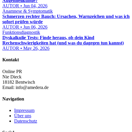
Augenheilkunde?
AUTOR • Jun 04, 2026
Anamnese & Symptomatik
Schmerzen rechter Bauch: Ursachen, Warnzeichen und was ich
sofort prüfen würde
AUTOR • Jun 06, 2026
Funktionsdiagnostik
Dyskalkulie Tests: Finde heraus, ob dein Kind
Rechenschwierigkeiten hat (und was du dagegen tun kannst)
AUTOR • May 26, 2026
Kontakt
Online PR
Nie Dieck
18182 Bentwisch
Email:
info@amedera.de
Navigation
Impressum
Über uns
Datenschutz