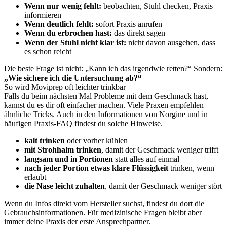
Wenn nur wenig fehlt:
beobachten, Stuhl checken, Praxis
informieren
Wenn deutlich fehlt:
sofort Praxis anrufen
Wenn du erbrochen hast:
das direkt sagen
Wenn der Stuhl nicht klar ist:
nicht davon ausgehen, dass
es schon reicht
Die beste Frage ist nicht: „Kann ich das irgendwie retten?“ Sondern:
„Wie sichere ich die Untersuchung ab?“
So wird Moviprep oft leichter trinkbar
Falls du beim nächsten Mal Probleme mit dem Geschmack hast,
kannst du es dir oft einfacher machen. Viele Praxen empfehlen
ähnliche Tricks. Auch in den Informationen von
Norgine
und in
häufigen Praxis-FAQ findest du solche Hinweise.
kalt trinken
oder vorher kühlen
mit Strohhalm trinken
, damit der Geschmack weniger trifft
langsam und in Portionen
statt alles auf einmal
nach jeder Portion etwas klare Flüssigkeit
trinken, wenn
erlaubt
die Nase leicht zuhalten
, damit der Geschmack weniger stört
Wenn du Infos direkt vom Hersteller suchst, findest du dort die
Gebrauchsinformationen. Für medizinische Fragen bleibt aber
immer deine Praxis der erste Ansprechpartner.