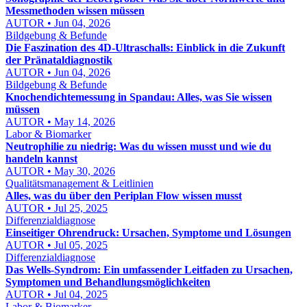
Messmethoden wissen müssen
AUTOR • Jun 04, 2026
Bildgebung & Befunde
Die Faszination des 4D-Ultraschalls: Einblick in die Zukunft
der Pränataldiagnostik
AUTOR • Jun 04, 2026
Bildgebung & Befunde
Knochendichtemessung in Spandau: Alles, was Sie wissen
müssen
AUTOR • May 14, 2026
Labor & Biomarker
Neutrophilie zu niedrig: Was du wissen musst und wie du
handeln kannst
AUTOR • May 30, 2026
Qualitätsmanagement & Leitlinien
Alles, was du über den Periplan Flow wissen musst
AUTOR • Jul 25, 2025
Differenzialdiagnose
Einseitiger Ohrendruck: Ursachen, Symptome und Lösungen
AUTOR • Jul 05, 2025
Differenzialdiagnose
Das Wells-Syndrom: Ein umfassender Leitfaden zu Ursachen,
Symptomen und Behandlungsmöglichkeiten
AUTOR • Jul 04, 2025
Labor & Biomarker