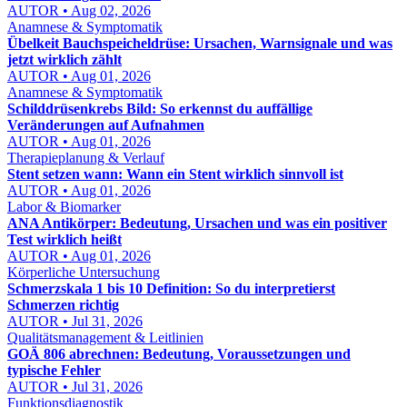
AUTOR • Aug 02, 2026
Anamnese & Symptomatik
Übelkeit Bauchspeicheldrüse: Ursachen, Warnsignale und was
jetzt wirklich zählt
AUTOR • Aug 01, 2026
Anamnese & Symptomatik
Schilddrüsenkrebs Bild: So erkennst du auffällige
Veränderungen auf Aufnahmen
AUTOR • Aug 01, 2026
Therapieplanung & Verlauf
Stent setzen wann: Wann ein Stent wirklich sinnvoll ist
AUTOR • Aug 01, 2026
Labor & Biomarker
ANA Antikörper: Bedeutung, Ursachen und was ein positiver
Test wirklich heißt
AUTOR • Aug 01, 2026
Körperliche Untersuchung
Schmerzskala 1 bis 10 Definition: So du interpretierst
Schmerzen richtig
AUTOR • Jul 31, 2026
Qualitätsmanagement & Leitlinien
GOÄ 806 abrechnen: Bedeutung, Voraussetzungen und
typische Fehler
AUTOR • Jul 31, 2026
Funktionsdiagnostik