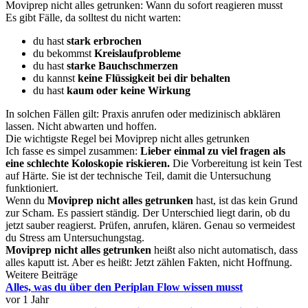
Moviprep nicht alles getrunken: Wann du sofort reagieren musst
Es gibt Fälle, da solltest du nicht warten:
du hast
stark erbrochen
du bekommst
Kreislaufprobleme
du hast
starke Bauchschmerzen
du kannst
keine Flüssigkeit bei dir behalten
du hast
kaum oder keine Wirkung
In solchen Fällen gilt: Praxis anrufen oder medizinisch abklären
lassen. Nicht abwarten und hoffen.
Die wichtigste Regel bei Moviprep nicht alles getrunken
Ich fasse es simpel zusammen:
Lieber einmal zu viel fragen als
eine schlechte Koloskopie riskieren.
Die Vorbereitung ist kein Test
auf Härte. Sie ist der technische Teil, damit die Untersuchung
funktioniert.
Wenn du
Moviprep nicht alles getrunken
hast, ist das kein Grund
zur Scham. Es passiert ständig. Der Unterschied liegt darin, ob du
jetzt sauber reagierst. Prüfen, anrufen, klären. Genau so vermeidest
du Stress am Untersuchungstag.
Moviprep nicht alles getrunken
heißt also nicht automatisch, dass
alles kaputt ist. Aber es heißt: Jetzt zählen Fakten, nicht Hoffnung.
Weitere Beiträge
Alles, was du über den Periplan Flow wissen musst
vor 1 Jahr