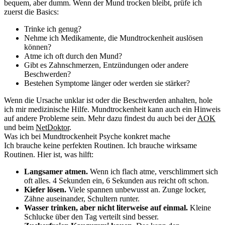
bequem, aber dumm. Wenn der Mund trocken bleibt, prüfe ich
zuerst die Basics:
Trinke ich genug?
Nehme ich Medikamente, die Mundtrockenheit auslösen
können?
Atme ich oft durch den Mund?
Gibt es Zahnschmerzen, Entzündungen oder andere
Beschwerden?
Bestehen Symptome länger oder werden sie stärker?
Wenn die Ursache unklar ist oder die Beschwerden anhalten, hole
ich mir medizinische Hilfe. Mundtrockenheit kann auch ein Hinweis
auf andere Probleme sein. Mehr dazu findest du auch bei der
AOK
und beim
NetDoktor
.
Was ich bei Mundtrockenheit Psyche konkret mache
Ich brauche keine perfekten Routinen. Ich brauche wirksame
Routinen. Hier ist, was hilft:
Langsamer atmen.
Wenn ich flach atme, verschlimmert sich
oft alles. 4 Sekunden ein, 6 Sekunden aus reicht oft schon.
Kiefer lösen.
Viele spannen unbewusst an. Zunge locker,
Zähne auseinander, Schultern runter.
Wasser trinken, aber nicht literweise auf einmal.
Kleine
Schlucke über den Tag verteilt sind besser.