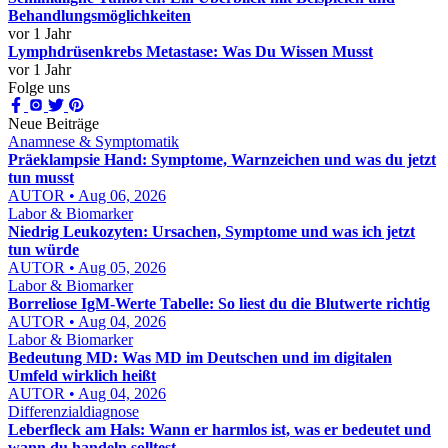
Behandlungsmöglichkeiten
vor 1 Jahr
Lymphdrüsenkrebs Metastase: Was Du Wissen Musst
vor 1 Jahr
Folge uns
Neue Beiträge
Anamnese & Symptomatik
Präeklampsie Hand: Symptome, Warnzeichen und was du jetzt
tun musst
AUTOR • Aug 06, 2026
Labor & Biomarker
Niedrig Leukozyten: Ursachen, Symptome und was ich jetzt
tun würde
AUTOR • Aug 05, 2026
Labor & Biomarker
Borreliose IgM-Werte Tabelle: So liest du die Blutwerte richtig
AUTOR • Aug 04, 2026
Labor & Biomarker
Bedeutung MD: Was MD im Deutschen und im digitalen
Umfeld wirklich heißt
AUTOR • Aug 04, 2026
Differenzialdiagnose
Leberfleck am Hals: Wann er harmlos ist, was er bedeutet und
wann du handeln solltest