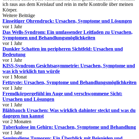
ich raus aus dem Kreislauf und rein in mehr Kontrolle über meinen
Körper.
Weitere Beiträge
Einseitiger Ohrendruck: Ursachen, Symptome und Lösungen
vor 1 Jahr
Das Wells-Syndrom: Ein umfassender Leitfaden zu Ursachen,
Symptomen und Behandlungsmöglichkeiten
vor 1 Jahr
Dunkler Schatten im peripheren Sichtfeld: Ursachen und
Bedeutung
vor 1 Jahr
KISS-Syndrom Gesichtsasymmetrie: Ursachen, Symptome und
was ich wirklich tun würde
vor 1 Monat
Fettzyste: Ursachen, Symptome und Behandlungsmöglichkeiten
vor 1 Jahr
Fremdkörpergefühl im Auge und verschwommene Sicht:
Ursachen und Lösungen
vor 1 Jahr
Blähbauch Ursachen: Was wirklich dahinter steckt und was du
dagegen tun kannst
vor 2 Monaten
Tuberkulose im Gehirn: Ursachen, Symptome und Behandlung
vor 1 Jahr
Semimaligne Tumoren: Ein Überblick mit Beispielen und