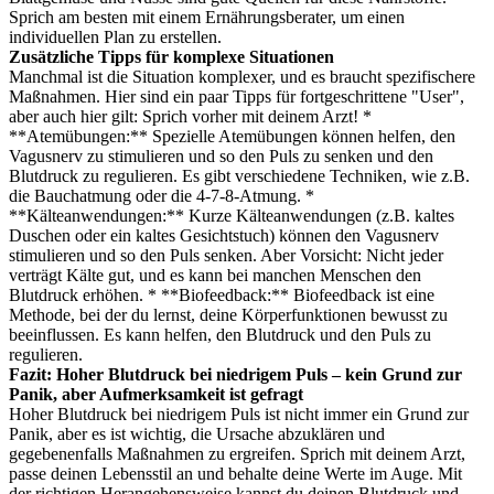
Sprich am besten mit einem Ernährungsberater, um einen
individuellen Plan zu erstellen.
Zusätzliche Tipps für komplexe Situationen
Manchmal ist die Situation komplexer, und es braucht spezifischere
Maßnahmen. Hier sind ein paar Tipps für fortgeschrittene "User",
aber auch hier gilt: Sprich vorher mit deinem Arzt! *
**Atemübungen:** Spezielle Atemübungen können helfen, den
Vagusnerv zu stimulieren und so den Puls zu senken und den
Blutdruck zu regulieren. Es gibt verschiedene Techniken, wie z.B.
die Bauchatmung oder die 4-7-8-Atmung. *
**Kälteanwendungen:** Kurze Kälteanwendungen (z.B. kaltes
Duschen oder ein kaltes Gesichtstuch) können den Vagusnerv
stimulieren und so den Puls senken. Aber Vorsicht: Nicht jeder
verträgt Kälte gut, und es kann bei manchen Menschen den
Blutdruck erhöhen. * **Biofeedback:** Biofeedback ist eine
Methode, bei der du lernst, deine Körperfunktionen bewusst zu
beeinflussen. Es kann helfen, den Blutdruck und den Puls zu
regulieren.
Fazit: Hoher Blutdruck bei niedrigem Puls – kein Grund zur
Panik, aber Aufmerksamkeit ist gefragt
Hoher Blutdruck bei niedrigem Puls ist nicht immer ein Grund zur
Panik, aber es ist wichtig, die Ursache abzuklären und
gegebenenfalls Maßnahmen zu ergreifen. Sprich mit deinem Arzt,
passe deinen Lebensstil an und behalte deine Werte im Auge. Mit
der richtigen Herangehensweise kannst du deinen Blutdruck und