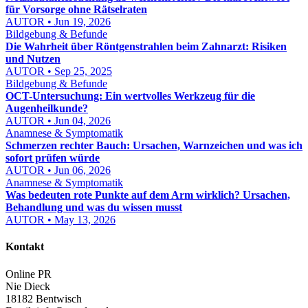
für Vorsorge ohne Rätselraten
AUTOR • Jun 19, 2026
Bildgebung & Befunde
Die Wahrheit über Röntgenstrahlen beim Zahnarzt: Risiken
und Nutzen
AUTOR • Sep 25, 2025
Bildgebung & Befunde
OCT-Untersuchung: Ein wertvolles Werkzeug für die
Augenheilkunde?
AUTOR • Jun 04, 2026
Anamnese & Symptomatik
Schmerzen rechter Bauch: Ursachen, Warnzeichen und was ich
sofort prüfen würde
AUTOR • Jun 06, 2026
Anamnese & Symptomatik
Was bedeuten rote Punkte auf dem Arm wirklich? Ursachen,
Behandlung und was du wissen musst
AUTOR • May 13, 2026
Kontakt
Online PR
Nie Dieck
18182 Bentwisch