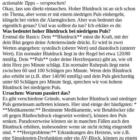
actionable Tipps – versprochen!
Okay, lass uns direkt eintauchen. Hoher Blutdruck ist an sich schon
ein Thema, aber wenn er mit einem niedrigen Puls einhergeht,
klingeln bei vielen die Alarmglocken. Aber was bedeutet das
eigentlich genau? Und was solltest du tun? Ich erkläre es dir.
Was bedeutet hoher Blutdruck bei niedrigem Puls?
Erstmal die Basics: Dein **Blutdruck** misst die Kraft, mit der
dein Blut gegen deine Arterienwände drückt. Er wird in zwei
Werten angegeben: systolisch (oberer Wert) und diastolisch (unterer
Wert). Ein normaler Blutdruck liegt in der Regel bei etwa 120/80
mmHg. Dein **Puls** (oder deine Herzfrequenz) gibt an, wie oft
dein Herz pro Minute schlägt. Ein normaler Ruhepuls liegt meist
zwischen 60 und 100 Schlägen pro Minute. Wenn dein Blutdruck
also erhöht ist (z.B. über 140/90 mmHg) und dein Puls gleichzeitig
unter 60 Schlägen pro Minute liegt, sprechen wir von hohem
Blutdruck bei niedrigem Puls.
Ursachen: Warum passiert das?
Es gibt verschiedene Gründe, warum hoher Blutdruck und niedriger
Puls gemeinsam auftreten können. Hier sind einige der häufigsten: *
**Medikamente:** Bestimmte Medikamente, wie Betablocker (die
oft gegen Bluthochdruck eingesetzt werden!), können den Puls
senken. Paradoxerweise können sie in manchen Fällen auch den
Blutdruck erhöhen, insbesondere wenn sie nicht richtig eingestellt
sind. * **Herzprobleme:** Erkrankungen des Herzens, wie z.B.
eine Sinusknoten-Dysfunktion oder ein AV-Block, können zu einem