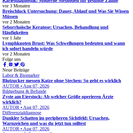
Kariesdiagnostik: Moderne Methoden für gesunde Zähne
vor 3 Monaten
Breischluck Untersuchung: Dauer, Ablauf und Was Sie Wissen
Müssen
vor 2 Monaten
Seborrhoische Keratose: Ursachen, Behandlung und
Häufigkeiten
vor 1 Jahr
Lymphknoten Brust: Was Schwellungen bedeuten und wann
ich sofort handeln würde
vor 2 Monaten
Folge uns
Neue Beiträge
Labor & Biomarker
Blutzucker messen Katze ohne Stechen: So geht es wirklich
AUTOR • Aug 07, 2026
Bildgebung & Befunde
Zyste am Eierstock: Ab welcher Größe operieren Ärzte
wirklich?
AUTOR • Aug 07, 2026
Differenzialdiagnose
Dunkler Schatten im peripheren Sichtfeld: Ursachen,
Warnzeichen und was du jetzt tun solltest
AUTOR • Aug 07, 2026