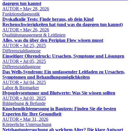
dagegen tun kannst
AUTOR • May 28, 2026
Funktionsdiagnostik
Dyskalkulie Tests: Finde heraus, ob dein Kind
Rechenschwierigkeiten hat (und was du dagegen tun kannst)
AUTOR • May 26, 2026
Qualitätsmanagement & Leitlinien
Alles, was du über den Periplan Flow wissen musst
AUTOR • Jul 25, 2025
Differenzialdiagnose
Einseitiger Ohrendruck: Ursachen, Symptome und Lösungen
AUTOR • Jul 05, 2025
Differenzialdiagnose
Das Wells-Syndrom: Ein umfassender Leitfaden zu Ursachen,
Symptomen und Behandlungsmöglichkeiten
AUTOR • Jul 04, 2025
Labor & Biomarker
Hypophysentumor und Blutwerte: Was Sie wissen sollten
AUTOR • Jul 01, 2025
Bildgebung & Befunde
Knochendichtemessung in Bautzen: Finden Sie die besten
Experten für Ihre Gesundheit
AUTOR • Mar 31, 2026
Körperliche Untersuchung
Netzhautuntersuchung ab welchem Alter? Die klare Antwort