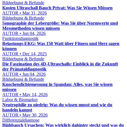
Bildgebung & Befunde
Kosten Ultraschall Bauch Privat: Was Sie Wissen Müssen
AUTOR • Mar 31, 2026
Bildgebung & Befunde
Sonographie der Lebergröße: Was Sie über Normwerte und
Messmethoden wissen müssen
AUTOR • Jun 04, 2026
Funktionsdiagnostik
Belastungs-EKG: Was 150 Watt über Fitness und Herz sagen
können
AUTOR • Dec 14, 2025
Bildgebung & Befunde
Die Faszination des 4D-Ultraschalls: Einblick in die Zukunft
der Pränataldiagnostik
AUTOR • Jun 04, 2026
Bildgebung & Befunde
Knochendichtemessung in Spandau: Alles, was Sie wissen
müssen
AUTOR • May 14, 2026
Labor & Biomarker
Neutrophilie zu niedrig: Was du wissen musst und wie du
handeln kannst
AUTOR • May 30, 2026
Differenzialdiagnose
Blähbauch Ursachen: Was wirklich dahinter steckt und was du