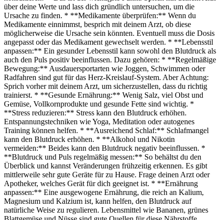
über deine Werte und lass dich gründlich untersuchen, um die
Ursache zu finden. * **Medikamente überprüfen:** Wenn du
Medikamente einnimmst, besprich mit deinem Arzt, ob diese
möglicherweise die Ursache sein könnten. Eventuell muss die Dosis
angepasst oder das Medikament gewechselt werden. * **Lebensstil
anpassen:** Ein gesunder Lebensstil kann sowohl den Blutdruck als
auch den Puls positiv beeinflussen. Dazu gehören: * **Regelmäßige
Bewegung:** Ausdauersportarten wie Joggen, Schwimmen oder
Radfahren sind gut für das Herz-Kreislauf-System. Aber Achtung:
Sprich vorher mit deinem Arzt, um sicherzustellen, dass du richtig
trainierst. * **Gesunde Ernährung:** Wenig Salz, viel Obst und
Gemüse, Vollkornprodukte und gesunde Fette sind wichtig. *
**Stress reduzieren:** Stress kann den Blutdruck erhöhen.
Entspannungstechniken wie Yoga, Meditation oder autogenes
Training können helfen. * **Ausreichend Schlaf:** Schlafmangel
kann den Blutdruck erhöhen. * **Alkohol und Nikotin
vermeiden:** Beides kann den Blutdruck negativ beeinflussen. *
**Blutdruck und Puls regelmäßig messen:** So behältst du den
Überblick und kannst Veränderungen frühzeitig erkennen. Es gibt
mittlerweile sehr gute Geräte für zu Hause. Frage deinen Arzt oder
Apotheker, welches Gerät für dich geeignet ist. * **Ernährung
anpassen:** Eine ausgewogene Ernährung, die reich an Kalium,
Magnesium und Kalzium ist, kann helfen, den Blutdruck auf
natürliche Weise zu regulieren. Lebensmittel wie Bananen, grünes
Blattgemüse und Nüsse sind gute Quellen für diese Nährstoffe.