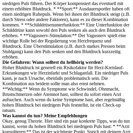
niedrigen Puls führen. Der Körper kompensiert das eventuell mit
einem erhöhten Blutdruck. * **Sport:** Ausdauersportler haben oft
einen niedrigen Ruhepuls. Wenn bei ihnen der Blutdruck steigt (z.B.
durch Stress oder andere Faktoren), kann es zu dieser Kombination
kommen. * **Schilddrüsenunterfunktion:** Eine Unterfunktion der
Schilddrüse kann sowohl den Puls senken als auch den Blutdruck
erhöhen. * **Vagusnerv-Stimulation:** Der Vagusnerv spielt eine
wichtige Rolle bei der Regulierung von Herzfrequenz und
Blutdruck. Eine Überstimulation (z.B. durch starkes Pressen beim
Stuhlgang) kann den Puls senken und den Blutdruck kurzzeitig
erhöhen.
Die Gefahren: Wann solltest du hellhörig werden?
Hoher Blutdruck ist generell ein Risikofaktor für Herz-Kreislauf-
Erkrankungen wie Herzinfarkt und Schlaganfall. Ein niedriger Puls
kann, je nach Ursache, ebenfalls problematisch sein. Die
Kombination aus beidem sollte man also ernst nehmen.
**Wichtig:** Wenn du Symptome wie Schwindel, Ohnmacht,
Brustschmerzen oder Atemnot hast, solltest du sofort einen Arzt
aufsuchen. Auch wenn du keine Symptome hast, aber regelmäßig
hohen Blutdruck bei niedrigem Puls feststellst, ist ein Check-up
ratsam.
Was kannst du tun? Meine Empfehlungen
Okay, genug Theorie. Hier sind ein paar konkrete Tipps, was du tun
kannst, wenn du hohen Blutdruck bei niedrigem Puls hast: * **Arzt
konsultieren:** Das ist der wichtigste Punkt. Sprich mit deinem Arzt