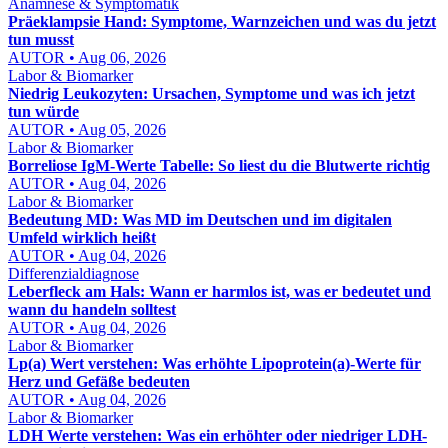
Anamnese & Symptomatik
Präeklampsie Hand: Symptome, Warnzeichen und was du jetzt
tun musst
AUTOR • Aug 06, 2026
Labor & Biomarker
Niedrig Leukozyten: Ursachen, Symptome und was ich jetzt
tun würde
AUTOR • Aug 05, 2026
Labor & Biomarker
Borreliose IgM-Werte Tabelle: So liest du die Blutwerte richtig
AUTOR • Aug 04, 2026
Labor & Biomarker
Bedeutung MD: Was MD im Deutschen und im digitalen
Umfeld wirklich heißt
AUTOR • Aug 04, 2026
Differenzialdiagnose
Leberfleck am Hals: Wann er harmlos ist, was er bedeutet und
wann du handeln solltest
AUTOR • Aug 04, 2026
Labor & Biomarker
Lp(a) Wert verstehen: Was erhöhte Lipoprotein(a)-Werte für
Herz und Gefäße bedeuten
AUTOR • Aug 04, 2026
Labor & Biomarker
LDH Werte verstehen: Was ein erhöhter oder niedriger LDH-