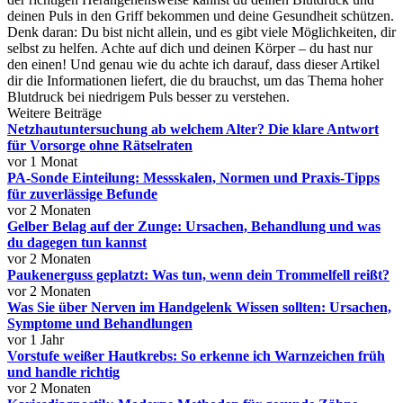
deinen Puls in den Griff bekommen und deine Gesundheit schützen.
Denk daran: Du bist nicht allein, und es gibt viele Möglichkeiten, dir
selbst zu helfen. Achte auf dich und deinen Körper – du hast nur
den einen! Und genau wie du achte ich darauf, dass dieser Artikel
dir die Informationen liefert, die du brauchst, um das Thema hoher
Blutdruck bei niedrigem Puls besser zu verstehen.
Weitere Beiträge
Netzhautuntersuchung ab welchem Alter? Die klare Antwort
für Vorsorge ohne Rätselraten
vor 1 Monat
PA‑Sonde Einteilung: Messskalen, Normen und Praxis‑Tipps
für zuverlässige Befunde
vor 2 Monaten
Gelber Belag auf der Zunge: Ursachen, Behandlung und was
du dagegen tun kannst
vor 2 Monaten
Paukenerguss geplatzt: Was tun, wenn dein Trommelfell reißt?
vor 2 Monaten
Was Sie über Nerven im Handgelenk Wissen sollten: Ursachen,
Symptome und Behandlungen
vor 1 Jahr
Vorstufe weißer Hautkrebs: So erkenne ich Warnzeichen früh
und handle richtig
vor 2 Monaten