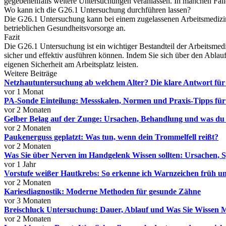
gegebenenfalls weitere Untersuchungen veranlassen. In manchen Fäl
Wo kann ich die G26.1 Untersuchung durchführen lassen?
Die G26.1 Untersuchung kann bei einem zugelassenen Arbeitsmedizin
betrieblichen Gesundheitsvorsorge an.
Fazit
Die G26.1 Untersuchung ist ein wichtiger Bestandteil der Arbeitsmediz
sicher und effektiv ausführen können. Indem Sie sich über den Ablauf
eigenen Sicherheit am Arbeitsplatz leisten.
Weitere Beiträge
Netzhautuntersuchung ab welchem Alter? Die klare Antwort für
vor 1 Monat
PA‑Sonde Einteilung: Messskalen, Normen und Praxis‑Tipps für
vor 2 Monaten
Gelber Belag auf der Zunge: Ursachen, Behandlung und was du
vor 2 Monaten
Paukenerguss geplatzt: Was tun, wenn dein Trommelfell reißt?
vor 2 Monaten
Was Sie über Nerven im Handgelenk Wissen sollten: Ursachen
vor 1 Jahr
Vorstufe weißer Hautkrebs: So erkenne ich Warnzeichen früh un
vor 2 Monaten
Kariesdiagnostik: Moderne Methoden für gesunde Zähne
vor 3 Monaten
Breischluck Untersuchung: Dauer, Ablauf und Was Sie Wissen 
vor 2 Monaten