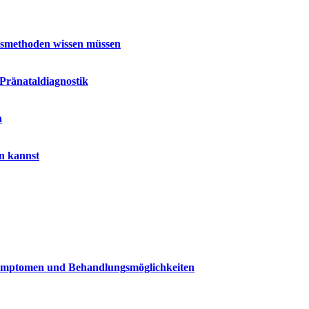
ssmethoden wissen müssen
 Pränataldiagnostik
n
ln kannst
Symptomen und Behandlungsmöglichkeiten