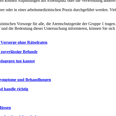
len können Anpassungen am Arbeitsplatz oder die Verwendung anderer
er oder in einer arbeitsmedizinischen Praxis durchgeführt werden. Vi
inischen Vorsorge für alle, die Atemschutzgeräte der Gruppe 1 tragen. Si
 und die Bedeutung dieser Untersuchung informieren, können Sie sich o
 Vorsorge ohne Rätselraten
 zuverlässige Befunde
 dagegen tun kannst
, Symptome und Behandlungen
d handle richtig
Müssen