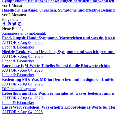
Lymphknoten Brust: Was Schwellungen bedeuten und wann ich 
vor 1 Monat
Hagelkorn am Auge: Ursachen, Symptome und effektive Behan
vor 2 Monaten
Folge uns
Neue Beiträge
Anamnese & Symptomatik
Präeklampsie Hand: Symptome, Warnzeichen und was du jetzt t
AUTOR • Aug 06, 2026
Labor & Biomarker
Niedrig Leukozyten: Ursachen, Symptome und was ich jetzt tun
AUTOR • Aug 05, 2026
Labor & Biomarker
Borreliose IgM-Werte Tabelle: So liest du die Blutwerte richtig
AUTOR • Aug 04, 2026
Labor & Biomarker
Bedeutung MD: Was MD im Deutschen und im digitalen Umfeld w
AUTOR • Aug 04, 2026
Differenzialdiagnose
Leberfleck am Hals: Wann er harmlos ist, was er bedeutet und w
AUTOR • Aug 04, 2026
Labor & Biomarker
Lp(a) Wert verstehen: Was erhöhte Lipoprotein(a)-Werte für H
AUTOR • Aug 04, 2026