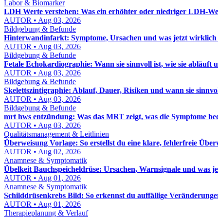
Labor & Biomarker
LDH Werte verstehen: Was ein erhöhter oder niedriger LDH-Wer
AUTOR • Aug 03, 2026
Bildgebung & Befunde
Hinterwandinfarkt: Symptome, Ursachen und was jetzt wirklich 
AUTOR • Aug 03, 2026
Bildgebung & Befunde
Fetale Echokardiographie: Wann sie sinnvoll ist, wie sie abläuft u
AUTOR • Aug 03, 2026
Bildgebung & Befunde
Skelettszintigraphie: Ablauf, Dauer, Risiken und wann sie sinnvoll
AUTOR • Aug 03, 2026
Bildgebung & Befunde
mrt hws entzündung: Was das MRT zeigt, was die Symptome bed
AUTOR • Aug 03, 2026
Qualitätsmanagement & Leitlinien
Überweisung Vorlage: So erstellst du eine klare, fehlerfreie Übe
AUTOR • Aug 02, 2026
Anamnese & Symptomatik
Übelkeit Bauchspeicheldrüse: Ursachen, Warnsignale und was jet
AUTOR • Aug 01, 2026
Anamnese & Symptomatik
Schilddrüsenkrebs Bild: So erkennst du auffällige Veränderun
AUTOR • Aug 01, 2026
Therapieplanung & Verlauf