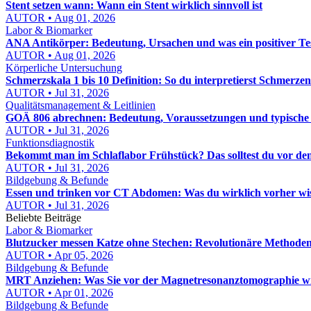
Stent setzen wann: Wann ein Stent wirklich sinnvoll ist
AUTOR • Aug 01, 2026
Labor & Biomarker
ANA Antikörper: Bedeutung, Ursachen und was ein positiver Tes
AUTOR • Aug 01, 2026
Körperliche Untersuchung
Schmerzskala 1 bis 10 Definition: So du interpretierst Schmerzen
AUTOR • Jul 31, 2026
Qualitätsmanagement & Leitlinien
GOÄ 806 abrechnen: Bedeutung, Voraussetzungen und typische
AUTOR • Jul 31, 2026
Funktionsdiagnostik
Bekommt man im Schlaflabor Frühstück? Das solltest du vor de
AUTOR • Jul 31, 2026
Bildgebung & Befunde
Essen und trinken vor CT Abdomen: Was du wirklich vorher wi
AUTOR • Jul 31, 2026
Beliebte Beiträge
Labor & Biomarker
Blutzucker messen Katze ohne Stechen: Revolutionäre Methoden
AUTOR • Apr 05, 2026
Bildgebung & Befunde
MRT Anziehen: Was Sie vor der Magnetresonanztomographie w
AUTOR • Apr 01, 2026
Bildgebung & Befunde