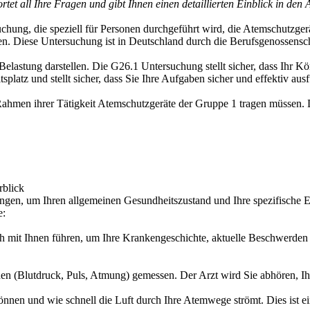
tet all Ihre Fragen und gibt Ihnen einen detaillierten Einblick in de
hung, die speziell für Personen durchgeführt wird, die Atemschutzgerät
den. Diese Untersuchung ist in Deutschland durch die Berufsgenossens
lastung darstellen. Die G26.1 Untersuchung stellt sicher, dass Ihr Kö
splatz und stellt sicher, dass Sie Ihre Aufgaben sicher und effektiv au
 Rahmen ihrer Tätigkeit Atemschutzgeräte der Gruppe 1 tragen müssen. Di
rblick
gen, um Ihren allgemeinen Gesundheitszustand und Ihre spezifische E
e:
 mit Ihnen führen, um Ihre Krankengeschichte, aktuelle Beschwerden un
 (Blutdruck, Puls, Atmung) gemessen. Der Arzt wird Sie abhören, Ihre
önnen und wie schnell die Luft durch Ihre Atemwege strömt. Dies ist ei