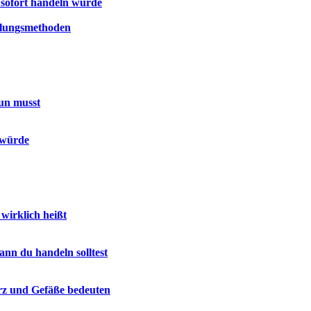
sofort handeln würde
dlungsmethoden
un musst
 würde
irklich heißt
ann du handeln solltest
erz und Gefäße bedeuten