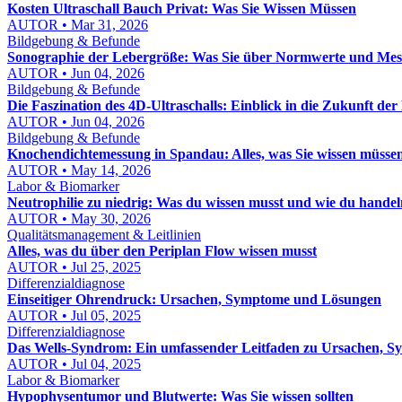
Kosten Ultraschall Bauch Privat: Was Sie Wissen Müssen
AUTOR • Mar 31, 2026
Bildgebung & Befunde
Sonographie der Lebergröße: Was Sie über Normwerte und Me
AUTOR • Jun 04, 2026
Bildgebung & Befunde
Die Faszination des 4D-Ultraschalls: Einblick in die Zukunft der
AUTOR • Jun 04, 2026
Bildgebung & Befunde
Knochendichtemessung in Spandau: Alles, was Sie wissen müsse
AUTOR • May 14, 2026
Labor & Biomarker
Neutrophilie zu niedrig: Was du wissen musst und wie du hande
AUTOR • May 30, 2026
Qualitätsmanagement & Leitlinien
Alles, was du über den Periplan Flow wissen musst
AUTOR • Jul 25, 2025
Differenzialdiagnose
Einseitiger Ohrendruck: Ursachen, Symptome und Lösungen
AUTOR • Jul 05, 2025
Differenzialdiagnose
Das Wells-Syndrom: Ein umfassender Leitfaden zu Ursachen, 
AUTOR • Jul 04, 2025
Labor & Biomarker
Hypophysentumor und Blutwerte: Was Sie wissen sollten