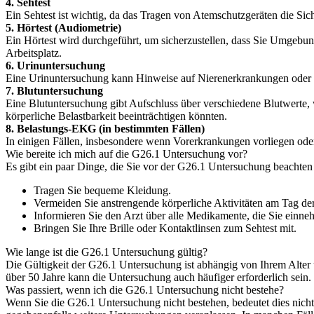
4. Sehtest
Ein Sehtest ist wichtig, da das Tragen von Atemschutzgeräten die Sic
5. Hörtest (Audiometrie)
Ein Hörtest wird durchgeführt, um sicherzustellen, dass Sie Umgebu
Arbeitsplatz.
6. Urinuntersuchung
Eine Urinuntersuchung kann Hinweise auf Nierenerkrankungen oder an
7. Blutuntersuchung
Eine Blutuntersuchung gibt Aufschluss über verschiedene Blutwerte,
körperliche Belastbarkeit beeinträchtigen könnten.
8. Belastungs-EKG (in bestimmten Fällen)
In einigen Fällen, insbesondere wenn Vorerkrankungen vorliegen ode
Wie bereite ich mich auf die G26.1 Untersuchung vor?
Es gibt ein paar Dinge, die Sie vor der G26.1 Untersuchung beachten 
Tragen Sie bequeme Kleidung.
Vermeiden Sie anstrengende körperliche Aktivitäten am Tag de
Informieren Sie den Arzt über alle Medikamente, die Sie einne
Bringen Sie Ihre Brille oder Kontaktlinsen zum Sehtest mit.
Wie lange ist die G26.1 Untersuchung gültig?
Die Gültigkeit der G26.1 Untersuchung ist abhängig von Ihrem Alter u
über 50 Jahre kann die Untersuchung auch häufiger erforderlich sein.
Was passiert, wenn ich die G26.1 Untersuchung nicht bestehe?
Wenn Sie die G26.1 Untersuchung nicht bestehen, bedeutet dies nicht