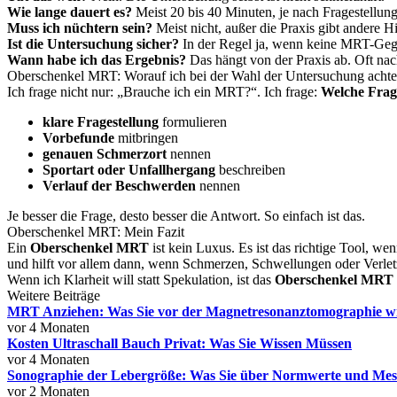
Wie lange dauert es?
Meist 20 bis 40 Minuten, je nach Fragestellung
Muss ich nüchtern sein?
Meist nicht, außer die Praxis gibt andere H
Ist die Untersuchung sicher?
In der Regel ja, wenn keine MRT-Geg
Wann habe ich das Ergebnis?
Das hängt von der Praxis ab. Oft nac
Oberschenkel MRT: Worauf ich bei der Wahl der Untersuchung achte
Ich frage nicht nur: „Brauche ich ein MRT?“. Ich frage:
Welche Frag
klare Fragestellung
formulieren
Vorbefunde
mitbringen
genauen Schmerzort
nennen
Sportart oder Unfallhergang
beschreiben
Verlauf der Beschwerden
nennen
Je besser die Frage, desto besser die Antwort. So einfach ist das.
Oberschenkel MRT: Mein Fazit
Ein
Oberschenkel MRT
ist kein Luxus. Es ist das richtige Tool, we
und hilft vor allem dann, wenn Schmerzen, Schwellungen oder Verlet
Wenn ich Klarheit will statt Spekulation, ist das
Oberschenkel MRT
Weitere Beiträge
MRT Anziehen: Was Sie vor der Magnetresonanztomographie w
vor 4 Monaten
Kosten Ultraschall Bauch Privat: Was Sie Wissen Müssen
vor 4 Monaten
Sonographie der Lebergröße: Was Sie über Normwerte und Me
vor 2 Monaten