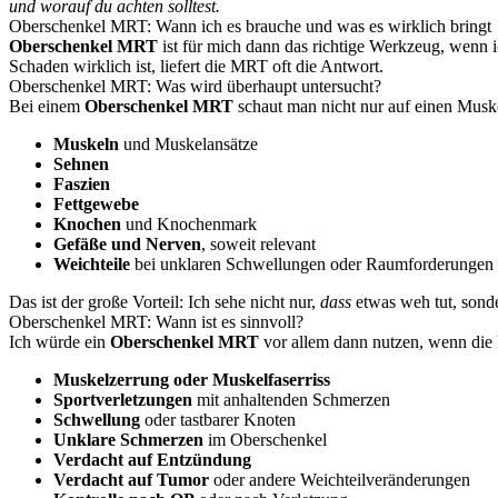
und worauf du achten solltest.
Oberschenkel MRT: Wann ich es brauche und was es wirklich bringt
Oberschenkel MRT
ist für mich dann das richtige Werkzeug, wenn ic
Schaden wirklich ist, liefert die MRT oft die Antwort.
Oberschenkel MRT: Was wird überhaupt untersucht?
Bei einem
Oberschenkel MRT
schaut man nicht nur auf einen Musk
Muskeln
und Muskelansätze
Sehnen
Faszien
Fettgewebe
Knochen
und Knochenmark
Gefäße und Nerven
, soweit relevant
Weichteile
bei unklaren Schwellungen oder Raumforderungen
Das ist der große Vorteil: Ich sehe nicht nur,
dass
etwas weh tut, sond
Oberschenkel MRT: Wann ist es sinnvoll?
Ich würde ein
Oberschenkel MRT
vor allem dann nutzen, wenn die 
Muskelzerrung oder Muskelfaserriss
Sportverletzungen
mit anhaltenden Schmerzen
Schwellung
oder tastbarer Knoten
Unklare Schmerzen
im Oberschenkel
Verdacht auf Entzündung
Verdacht auf Tumor
oder andere Weichteilveränderungen