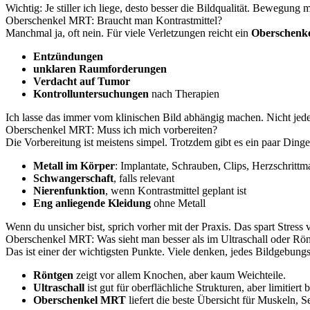
Wichtig: Je stiller ich liege, desto besser die Bildqualität. Bewegung 
Oberschenkel MRT: Braucht man Kontrastmittel?
Manchmal ja, oft nein. Für viele Verletzungen reicht ein
Oberschenk
Entzündungen
unklaren Raumforderungen
Verdacht auf Tumor
Kontrolluntersuchungen
nach Therapien
Ich lasse das immer vom klinischen Bild abhängig machen. Nicht jede
Oberschenkel MRT: Muss ich mich vorbereiten?
Die Vorbereitung ist meistens simpel. Trotzdem gibt es ein paar Dinge
Metall im Körper
: Implantate, Schrauben, Clips, Herzschrittm
Schwangerschaft
, falls relevant
Nierenfunktion
, wenn Kontrastmittel geplant ist
Eng anliegende Kleidung
ohne Metall
Wenn du unsicher bist, sprich vorher mit der Praxis. Das spart Stress 
Oberschenkel MRT: Was sieht man besser als im Ultraschall oder Rö
Das ist einer der wichtigsten Punkte. Viele denken, jedes Bildgebungs
Röntgen
zeigt vor allem Knochen, aber kaum Weichteile.
Ultraschall
ist gut für oberflächliche Strukturen, aber limitiert 
Oberschenkel MRT
liefert die beste Übersicht für Muskeln, 