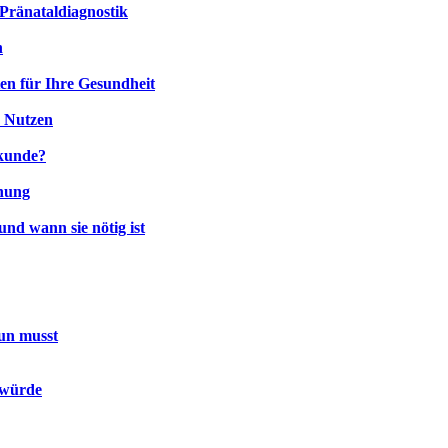
 Pränataldiagnostik
n
en für Ihre Gesundheit
d Nutzen
lkunde?
nung
nd wann sie nötig ist
un musst
 würde