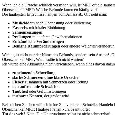
Wenn ich die Ursache wirklich verstehen will, ist MRT oft die sauber
Oberschenkel MRT: Welche Befunde kommen häufig vor?
Die häufigsten Ergebnisse hängen vom Anlass ab. Oft sieht man:
Muskelödem
nach Überlastung oder Verletzung
Faserriss
mit lokaler Einblutung
Sehnenreizungen
Prellungen
mit tieferen Gewebereaktionen
Entzündliche Veränderungen
Benigne Raumforderungen
oder andere Weichteilveränderu
Wichtig ist nicht nur der Name des Befunds, sondern sein Ausmaß. Ge
Oberschenkel MRT: Wann sollte ich nicht warten?
Ich würde eine Abklärung nicht verschieben, wenn eines davon daz
zunehmende Schwellung
starke Schmerzen ohne klare Ursache
Fieber
zusammen mit Schmerzen oder Rötung
neu auftretende Schwäche
Taubheit
oder Gefühlsstörungen
tastbarer Knoten
, der größer wird
Bei solchen Zeichen will ich keine Zeit verlieren. Schnelles Handeln 
Oberschenkel MRT: Häufige Fragen kurz beantwortet
Tut das weh?
Nein. Die Untersuchung selbst ist nicht schmerzhaft.