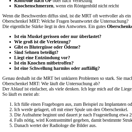
Kontrolle nach OP
oder nach Verletzung
Knochenschmerzen
, wenn ein Röntgenbild nicht reicht
Wenn die Beschwerden diffus sind, ist die MRT oft wertvoller als ein
Oberschenkel MRT: Welche Fragen beantwortet die Untersuchung?
Die eigentliche Stärke liegt in den Antworten. Ein gutes
Oberschenk
Ist ein Muskel gerissen oder nur überlastet?
Wie groß ist die Verletzung?
Gibt es Blutergüsse oder Ödeme?
Sind Sehnen beteiligt?
Liegt eine Entzündung vor?
Ist ein Knochen mitbetroffen?
Ist eine Schwellung harmlos oder auffällig?
Genau deshalb ist die MRT bei unklaren Problemen so stark. Sie mac
Oberschenkel MRT: Wie läuft die Untersuchung ab?
Der Ablauf ist einfacher, als viele denken. Ich lege mich auf die Liege
So läuft es meist ab:
Ich fülle einen Fragebogen aus, zum Beispiel zu Implantaten od
Ich werde gelagert, oft mit einer Spule um den Oberschenkel.
Die Aufnahme beginnt und dauert je nach Fragestellung etwa 2
Falls nötig, wird Kontrastmittel gegeben, damit bestimmte Struk
Danach wertet der Radiologe die Bilder aus.