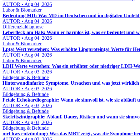
AUTOR • Aug 04, 2026
Labor & Biomarker
Bedeutung MD: Was MD im Deutschen und im digitalen Umfeld w
AUTOR • Aug 04, 2026
Differenzialdiagnose
Leberfleck am Hals: Wann er harmlos ist, was er bedeutet und w
AUTOR • Aug 04, 2026
Labor & Biomarker
Lp(a) Wert verstehen: Was erhöhte Lipoprotein(a)-Werte für H
AUTOR • Aug 04, 2026
Labor & Biomarker
LDH Werte verstehen: Was ein erhöhter oder niedriger LDH-Wer
AUTOR • Aug 03, 2026
Bildgebung & Befunde
Hinterwandinfarkt: Symptome, Ursachen und was jetzt wirklich 
AUTOR • Aug 03, 2026
Bildgebung & Befunde
Fetale Echokardiographie: Wann sie sinnvoll ist, wie sie abläuft u
AUTOR • Aug 03, 2026
Bildgebung & Befunde
Skelettszintigraphie: Ablauf, Dauer, Risiken und wann sie sinnvoll
AUTOR • Aug 03, 2026
Bildgebung & Befunde
mrt hws entzündung: Was das MRT zeigt, was die Symptome bed
AUTOR • Aug 03, 2026