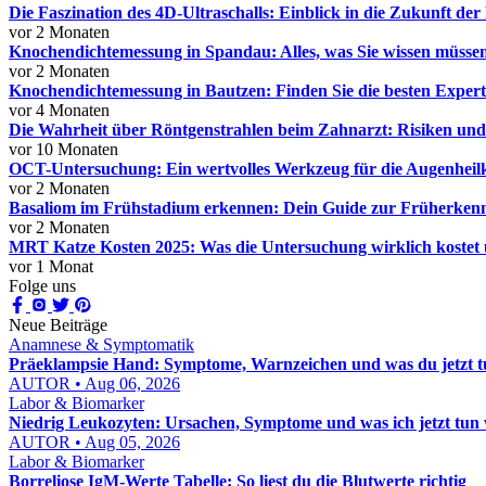
Die Faszination des 4D-Ultraschalls: Einblick in die Zukunft der
vor 2 Monaten
Knochendichtemessung in Spandau: Alles, was Sie wissen müsse
vor 2 Monaten
Knochendichtemessung in Bautzen: Finden Sie die besten Expert
vor 4 Monaten
Die Wahrheit über Röntgenstrahlen beim Zahnarzt: Risiken un
vor 10 Monaten
OCT-Untersuchung: Ein wertvolles Werkzeug für die Augenhei
vor 2 Monaten
Basaliom im Frühstadium erkennen: Dein Guide zur Früherken
vor 2 Monaten
MRT Katze Kosten 2025: Was die Untersuchung wirklich kostet u
vor 1 Monat
Folge uns
Neue Beiträge
Anamnese & Symptomatik
Präeklampsie Hand: Symptome, Warnzeichen und was du jetzt t
AUTOR • Aug 06, 2026
Labor & Biomarker
Niedrig Leukozyten: Ursachen, Symptome und was ich jetzt tun
AUTOR • Aug 05, 2026
Labor & Biomarker
Borreliose IgM-Werte Tabelle: So liest du die Blutwerte richtig